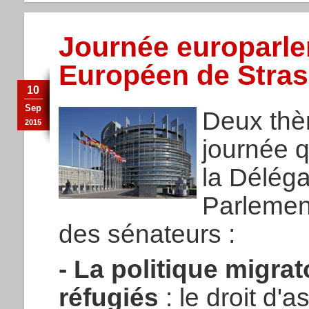
Journée europarle
Européen de Stra
10
Sep
Deux thè
2015
journée q
la Déléga
Parlemen
des sénateurs :
- La politique migrat
réfugiés
: le droit d'a