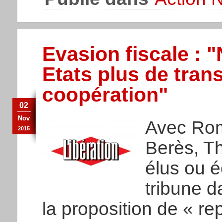
Evasion fiscale :
Etats plus de tran
coopération"
02
Nov
Avec Rom
2015
Berès, Th
élus ou é
tribune d
la proposition de « re