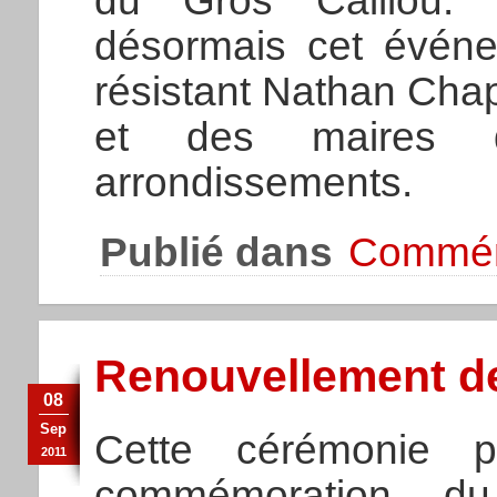
du Gros Caillou.
désormais cet événem
résistant Nathan Cha
et des maires
arrondissements.
Publié dans
Commém
Renouvellement d
08
Sep
Cette cérémonie p
2011
commémoration 