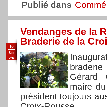
Publié dans
Commém
Vendanges de la R
Braderie de la Cr
10
Sep
Inaugura
2011
braderi
Gérard 
maire du
président toujours a
Croix-Rousse.