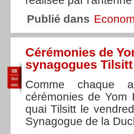
réalisée par l'antenne
Publié dans
Econom
Cérémonies de Yo
synagogues Tilsitt
08
Oct
Comme chaque ann
2011
cérémonies de Yom 
quai Tilsitt le vendre
Synagogue de la Duc