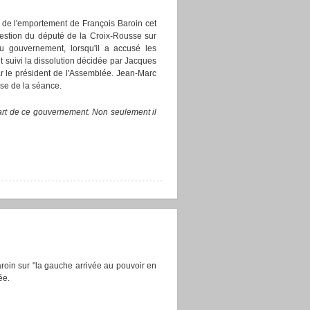
r de l'emportement de François Baroin cet
uestion du député de la Croix-Rousse sur
au gouvernement, lorsqu'il a accusé les
ont suivi la dissolution décidée par Jacques
r le président de l'Assemblée. Jean-Marc
ise de la séance.
 part de ce gouvernement. Non seulement il
roin sur "la gauche arrivée au pouvoir en
ée.