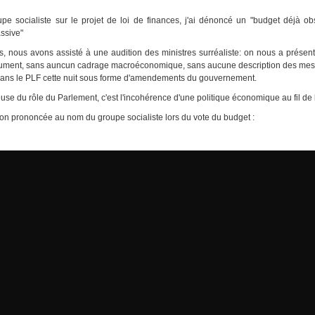
upe socialiste sur le projet de loi de finances, j'ai dénoncé un "budget déjà o
assive"
, nous avons assisté à une audition des ministres surréaliste: on nous a prése
cument, sans auncun cadrage macroéconomique, sans aucune description des mes
 dans le PLF cette nuit sous forme d'amendements du gouvernement.
e du rôle du Parlement, c'est l'incohérence d'une politique économique au fil de l
ion prononcée au nom du groupe socialiste lors du vote du budget :