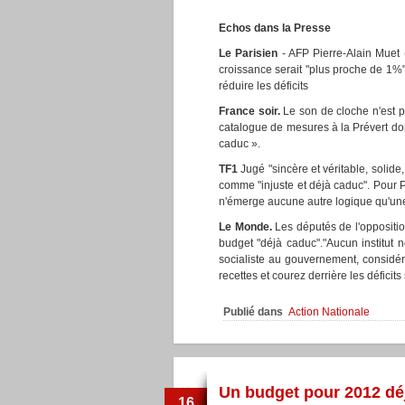
Echos dans la Presse
Le Parisien
- AFP Pierre-Alain Muet 
croissance serait "plus proche de 1%",
réduire les déficits
France soir.
Le son de cloche n'est p
catalogue de mesures à la Prévert don
caduc ».
TF1
Jugé "sincère et véritable, solid
comme "injuste et déjà caduc". Pour P
n'émerge aucune autre logique qu'une
Le Monde.
Les députés de l'oppositio
budget "déjà caduc"."Aucun institut n
socialiste au gouvernement, considér
recettes et courez derrière les déficits
Publié dans
Action Nationale
Un budget pour 2012 dé
16