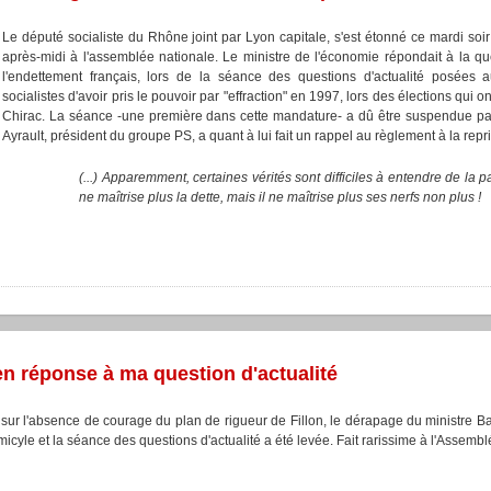
Le député socialiste du Rhône joint par Lyon capitale, s'est étonné ce mardi soi
après-midi à l'assemblée nationale. Le ministre de l'économie répondait à la q
l'endettement français, lors de la séance des questions d'actualité posées 
socialistes d'avoir pris le pouvoir par "effraction" en 1997, lors des élections qui 
Chirac. La séance -une première dans cette mandature- a dû être suspendue pa
Ayrault, président du groupe PS, a quant à lui fait un rappel au règlement à la repr
(...) Apparemment, certaines vérités sont difficiles à entendre de la
ne maîtrise plus la dette, mais il ne maîtrise plus ses nerfs non plus !
n réponse à ma question d'actualité
sur l'absence de courage du plan de rigueur de Fillon, le dérapage du ministre Ba
émicyle et la séance des questions d'actualité a été levée. Fait rarissime à l'Assembl