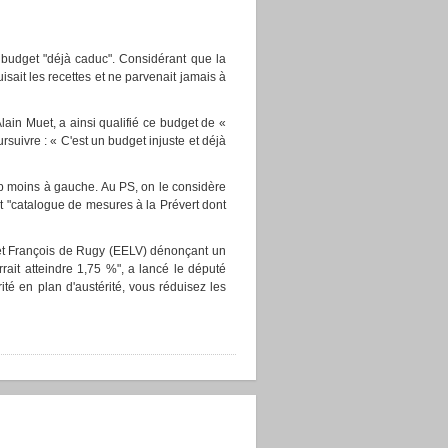
 budget "déjà caduc". Considérant que la
sait les recettes et ne parvenait jamais à
ain Muet, a ainsi qualifié ce budget de «
suivre : « C'est un budget injuste et déjà
up moins à gauche. Au PS, on le considère
st "catalogue de mesures à la Prévert dont
S et François de Rugy (EELV) dénonçant un
rrait atteindre 1,75 %", a lancé le député
té en plan d'austérité, vous réduisez les