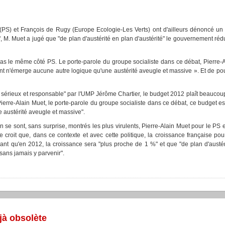
(PS) et François de Rugy (Europe Ecologie-Les Verts) ont d'ailleurs dénoncé un
 M. Muet a jugé que "de plan d'austérité en plan d'austérité" le gouvernement rédui
as le même côté PS. Le porte-parole du groupe socialiste dans ce débat, Pierre-Al
t n'émerge aucune autre logique qu'une austérité aveugle et massive ». Et de pour
e, sérieux et responsable" par l'UMP Jérôme Chartier, le budget 2012 plaît beauco
ierre-Alain Muet, le porte-parole du groupe socialiste dans ce débat, ce budget e
 austérité aveugle et massive".
n se sont, sans surprise, montrés les plus virulents, Pierre-Alain Muet pour le P
e croit que, dans ce contexte et avec cette politique, la croissance française pou
ant qu'en 2012, la croissance sera "plus proche de 1 %" et que "de plan d'austéri
 sans jamais y parvenir".
jà obsolète