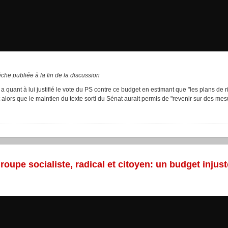
che publiée à la fin de la discussion
a quant à lui justifié le vote du PS contre ce budget en estimant que "les plans de r
lors que le maintien du texte sorti du Sénat aurait permis de "revenir sur des mesur
roupe socialiste, radical et citoyen: un budget injus