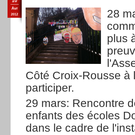
10
Avr
28 m
2012
comme
plus 
preuv
l'Ass
Côté Croix-Rousse à laq
participer.
29 mars: Rencontre de
enfants des écoles Do
dans le cadre de l'ins