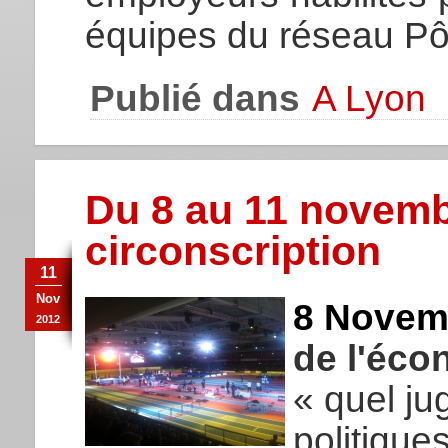
équipes du réseau Pô
Publié dans
A Lyon
Du 8 au 11 novembr
circonscription
11
Nov
8 Novem
2012
de l'éco
« quel ju
politiqu