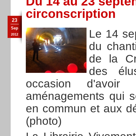
Du 14 au 23 septem
circonscription
23
Sep
Le 14 se
2012
du chant
de la C
des élu
occasion d'avoir
aménagements qui se
en commun et aux d
(photo)