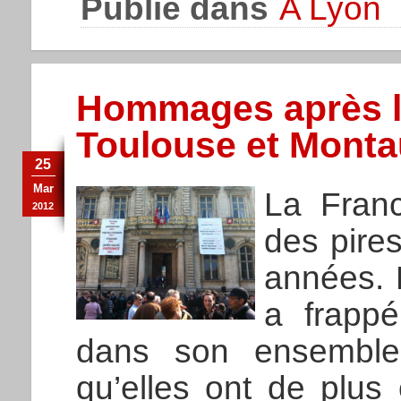
Publié dans
A Lyon
Hommages après l
Toulouse et Mont
25
Mar
La Franc
2012
des pire
années. 
a frapp
dans son ensemble
qu’elles ont de plus c