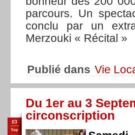
bonheur des 200 000
parcours. Un spectac
conclu par un extr
Merzouki « Récital »
Publié dans
Vie Loc
Du 1er au 3 Septem
circonscription
03
Sep