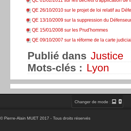
QE 01/02/2011 sur les décrets d'application de la
QE 26/10/2010 sur le projet de loi relatif au Déf
QE 13/10/2009 sur la suppression du Défenseur
QE 15/01/2008 sur les Prud'hommes
QE 09/10/2007 sur la réforme de la carte judicia
Publié dans
Justice
Mots-clés :
Lyon
Changer de mode :
© Pierre-Alain MUET 2017 - Tous droits réservés