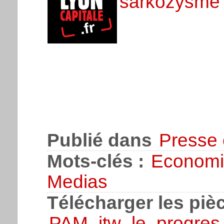
sarkozysme
Publié dans
Presse 
Mots-clés :
Economi
Medias
Télécharger les pièc
PAM_itw_le_progres