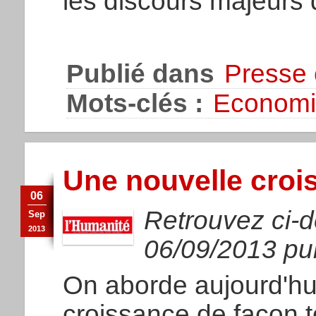
les discours majeurs 
Publié dans
Presse 
Mots-clés :
Economi
Une nouvelle croi
06
Retrouvez ci-d
Sep
2013
06/09/2013 pub
On aborde aujourd'hui
croissance de façon t