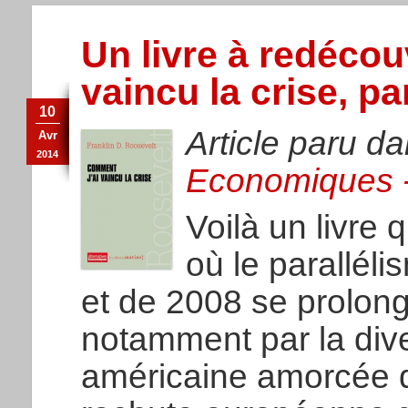
Un livre à redécou
vaincu la crise, p
10
Article paru d
Avr
2014
Economiques -
Voilà un livre 
où le paralléli
et de 2008 se prolong
notamment par la div
américaine amorcée d