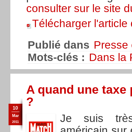
consulter sur le site 
Télécharger l'articl
Publié dans
Presse 
Mots-clés :
Dans la 
A quand une taxe p
?
10
Je suis trè
Mar
2011
américain sur c