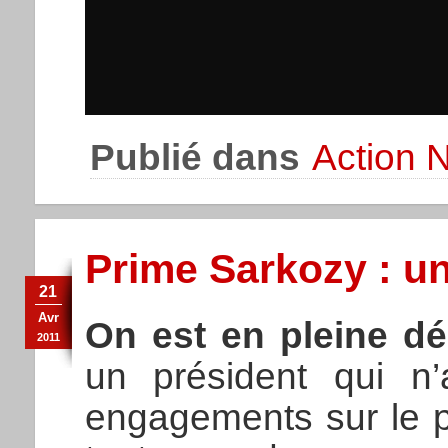
Publié dans
Action N
Prime Sarkozy : un
21
Avr
On est en pleine d
2011
un président qui n
engagements sur le p