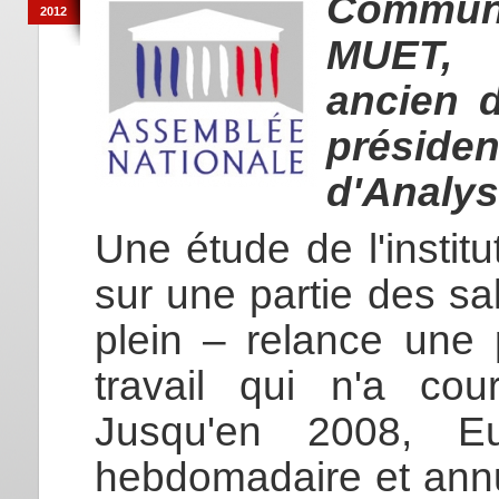
Commun
2012
MUET, 
ancien d
présid
d'Analy
Une étude de l'instit
sur une partie des sa
plein – relance une
travail qui n'a co
Jusqu'en 2008, Eu
hebdomadaire et annue