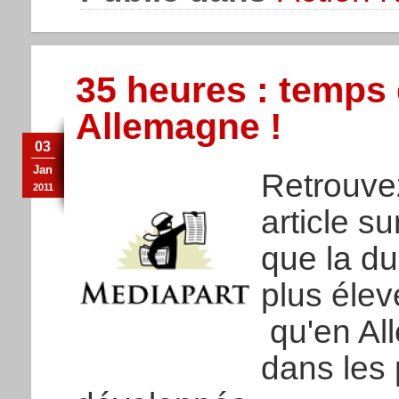
35 heures : temps de
Allemagne !
03
Jan
Retrouvez
2011
article s
que la du
plus élev
qu'en Al
dans les