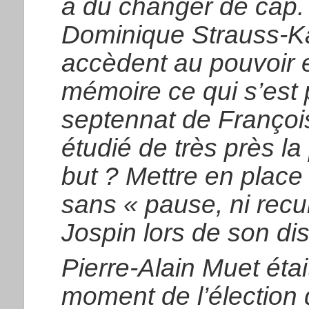
a dû changer de cap.
Dominique Strauss-Ka
accèdent au pouvoir e
mémoire ce qui s’est
septennat de François 
étudié de très près l
but ? Mettre en plac
sans « pause, ni recul
Jospin lors de son di
Pierre-Alain Muet éta
moment de l’élection d